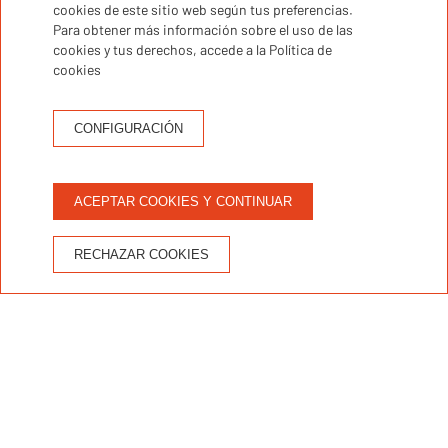
cookies de este sitio web según tus preferencias.
Apartments!
10:00
Para obtener más información sobre el uso de las
Apúntate a nuestro
cookies y tus derechos, accede a la Política de
a partir
newsletter
cookies
de las 16:00 y la salida hasta las 10:00
Registrarme
CONFIGURACIÓN
ACEPTAR COOKIES Y CONTINUAR
El tiempo
29ºC
RECHAZAR COOKIES
FAQs
Port
Port Aventura
Aventura
Contacto
Condiciones de reserva
Política de privacidad
Política de cookies
Aviso legal
Resolución de litigios en línea