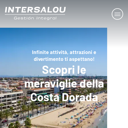
Infinite attività, attrazioni e
divertimento ti aspettano!
Scopri le
meraviglie della
Costa Dorada