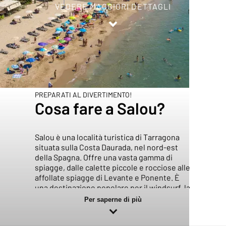
VEDERE MAGGIORI DETTAGLI
Inicio
/
Salou
PREPARATI AL DIVERTIMENTO!
Cosa fare a Salou?
Salou è una località turistica di Tarragona
situata sulla Costa Daurada, nel nord-est
della Spagna. Offre una vasta gamma di
spiagge, dalle calette piccole e rocciose alle
affollate spiagge di Levante e Ponente. È
una destinazione popolare per il windsurf, la
vela e il golf. Il Camino de Ronda, un tempo
Per saperne di più
utilizzato dai pescatori, è oggi noto per i
suoi panorami all'alba e al tramonto.