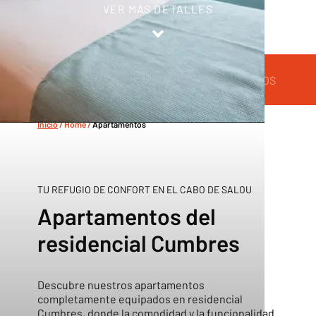
VER MÁS DETALLES
APARTAMENTOS
GA
RESIDENCIAL CUMBRES
Inicio
/
Home
/
Apartamentos
TU REFUGIO DE CONFORT EN EL CABO DE SALOU
Apartamentos del
residencial Cumbres
Descubre nuestros apartamentos
completamente equipados en residencial
Cumbres, donde la comodidad y la funcionalidad