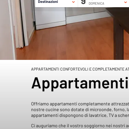
9
Destinazioni
DOMENICA
9 agosto, 2026
10 agosto, 2026
APPARTAMENTI
G
EDIFICI MONACO
Inicio
/
Home
/
Appartamenti
APPARTAMENTI CONFORTEVOLI E COMPLETAMENTE A
Appartamenti 
Offriamo appartamenti completamente attrezzati e
nostre cucine sono dotate di microonde, forno, lava
appartamenti dispongono di lavatrice, TV a scherm
Ci auguriamo che il vostro soggiorno nei nostri a