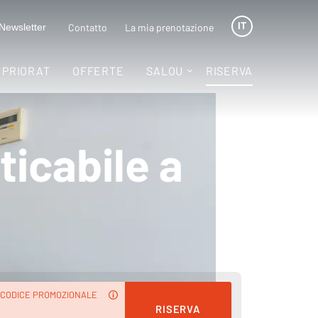
IT
Contatto
La mia prenotazione
Newsletter
I PRIORAT
OFFERTE
SALOU
RISERVA
ticabile a
CODICE PROMOZIONALE
RISERVA