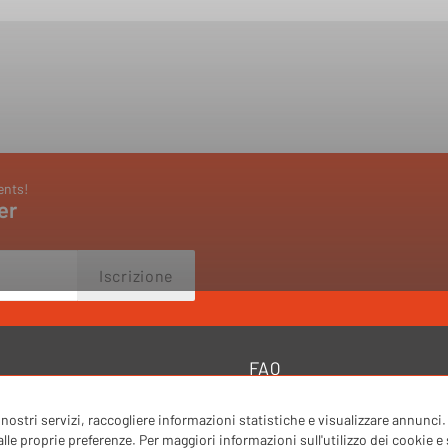
ents!
er
Iscrizione
FAQ
 i nostri servizi, raccogliere informazioni statistiche e visualizzare annunc
le proprie preferenze. Per maggiori informazioni sull'utilizzo dei cookie e s