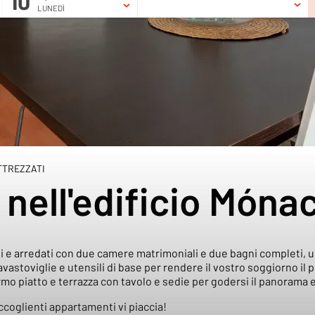
10
LUNEDÌ
ALLERIA
LOCALIZZAZIONE
TTREZZATI
nell'edificio Móna
 arredati con due camere matrimoniali e due bagni completi, uno 
stoviglie e utensili di base per rendere il vostro soggiorno il più
o piatto e terrazza con tavolo e sedie per godersi il panorama e l
ccoglienti appartamenti vi piaccia!