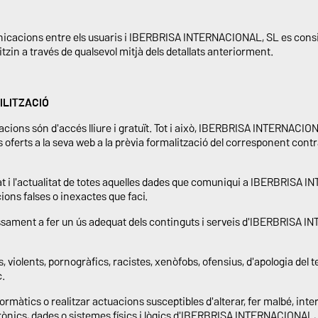
municacions entre els usuaris i IBERBRISA INTERNACIONAL, SL es cons
tzin a través de qualsevol mitjà dels detallats anteriorment.
TILITZACIÓ
rmacions són d'accés lliure i gratuït. Tot i això, IBERBRISA INTERNACIO
is oferts a la seva web a la prèvia formalització del corresponent cont
tat i l'actualitat de totes aquelles dades que comuniqui a IBERBRISA I
ons falses o inexactes que faci.
sament a fer un ús adequat dels continguts i serveis d'IBERBRISA I
s, violents, pornogràfics, racistes, xenòfobs, ofensius, d'apologia del 
c.
nformàtics o realitzar actuacions susceptibles d'alterar, fer malbé, in
ònics, dades o sistemes físics i lògics d'IBERBRISA INTERNACIONAL,