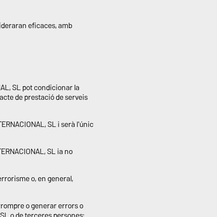
ideraran eficaces, amb
NAL, SL pot condicionar la
racte de prestació de serveis
NTERNACIONAL, SL i serà l'únic
NTERNACIONAL, SL ia no
terrorisme o, en general,
terrompre o generar errors o
 SL o de terceres persones;