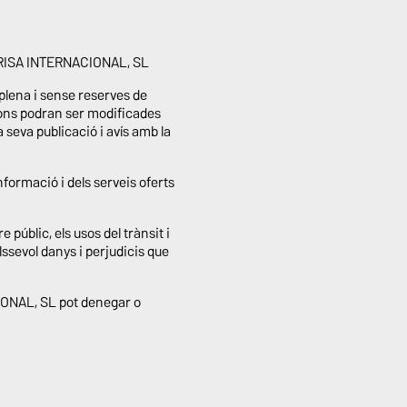
BERBRISA INTERNACIONAL, SL
plena i sense reserves de
ions podran ser modificades
seva publicació i avís amb la
nformació i dels serveis oferts
e públic, els usos del trànsit i
ssevol danys i perjudicis que
CIONAL, SL pot denegar o