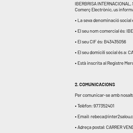
IBERBRISA INTERNACIONAL, SL en
Comerç Electrònic, us inform
• La seva denominació socia
• El seu nom comercial és: 
• El seu CIF és: B43435056
• El seu domicili social és
• Està inscrita al Registre Me
2. COMUNICACIONS
Per comunicar-se amb nosaltre
• Telèfon: 977352401
• Email: rebeca@inter2salou.
• Adreça postal: CARRER VE