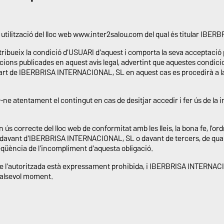
i la utilització del lloc web www.inter2salou.com del qual és titular I
tribueix la condició d'USUARI d'aquest i comporta la seva acceptació 
icions publicades en aquest avís legal, advertint que aquestes condic
part de IBERBRISA INTERNACIONAL, SL en aquest cas es procedirà a la 
-ne atentament el contingut en cas de desitjar accedir i fer ús de la i
n ús correcte del lloc web de conformitat amb les lleis, la bona fe, l'ordr
à davant d'IBERBRISA INTERNACIONAL, SL o davant de tercers, de qual
qüència de l'incompliment d'aquesta obligació.
t de l'autoritzada està expressament prohibida, i IBERBRISA INTERNA
qualsevol moment.