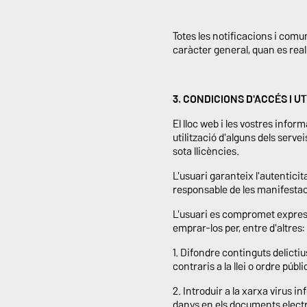
Totes les notificacions i co
caràcter general, quan es reali
3. CONDICIONS D'ACCÉS I U
El lloc web i les vostres info
utilització d'alguns dels serve
sota llicències.
L'usuari garanteix l'autentici
responsable de les manifestaci
L'usuari es compromet expres
emprar-los per, entre d'altres:
1. Difondre continguts delictiu
contraris a la llei o ordre públi
2. Introduir a la xarxa virus i
danys en els documents electr