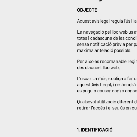
OBJECTE
Aquest avís legal regula l'ús 
La navegació pel lloc web us a
totes i cadascuna de les cond
sense notificació prèvia per 
màxima antelació possible.
Per això és recomanable llegir
des d'aquest lloc web.
L'usuari, a més, s'obliga a fer u
aquest Avís Legal, i respondr
es puguin causar com a conse
Qualsevol utilització diferen
retirar l'accés i el seu ús en 
1. IDENTIFICACIÓ