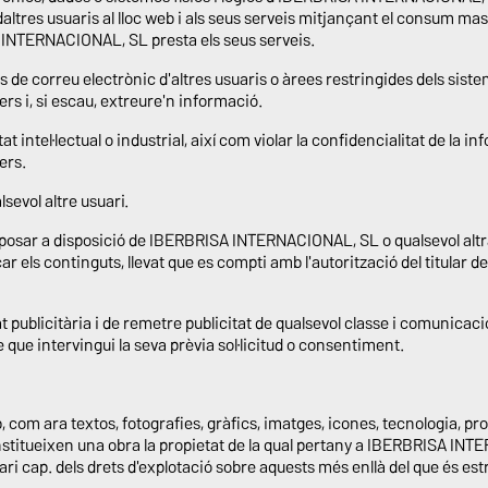
daltres usuaris al lloc web i als seus serveis mitjançant el consum ma
 INTERNACIONAL, SL presta els seus serveis.
s de correu electrònic d'altres usuaris o àrees restringides dels si
s i, si escau, extreure'n informació.
tat intel·lectual o industrial, així com violar la confidencialitat de la
ers.
lsevol altre usuari.
uir, posar a disposició de IBERBRISA INTERNACIONAL, SL o qualsevol a
r els continguts, llevat que es compti amb l'autorització del titular d
 publicitària i de remetre publicitat de qualsevol classe i comunicac
que intervingui la seva prèvia sol·licitud o consentiment.
b, com ara textos, fotografies, gràfics, imatges, icones, tecnologia, pr
constitueixen una obra la propietat de la qual pertany a IBERBRISA I
ari cap. dels drets d'explotació sobre aquests més enllà del que és es