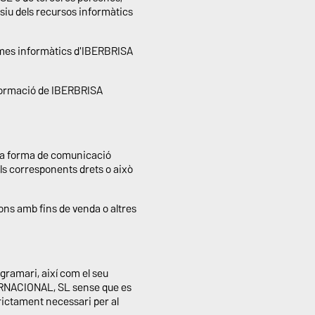
ssiu dels recursos informàtics
stemes informàtics d'IBERBRISA
 informació de IBERBRISA
ltra forma de comunicació
els corresponents drets o això
ions amb fins de venda o altres
ogramari, així com el seu
NTERNACIONAL, SL sense que es
trictament necessari per al