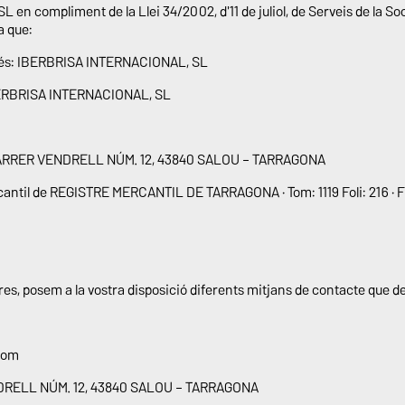
 compliment de la Llei 34/2002, d'11 de juliol, de Serveis de la Soci
a que:
l és: IBERBRISA INTERNACIONAL, SL
IBERBRISA INTERNACIONAL, SL
 a: CARRER VENDRELL NÚM. 12, 43840 SALOU – TARRAGONA
rcantil de REGISTRE MERCANTIL DE TARRAGONA · Tom: 1119 Foli: 216 · Fu
s, posem a la vostra disposició diferents mitjans de contacte que de
com
NDRELL NÚM. 12, 43840 SALOU – TARRAGONA