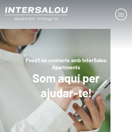
Posa't en contacte amb InterSalou
Apartments
Som aquí per
ajudar-te!