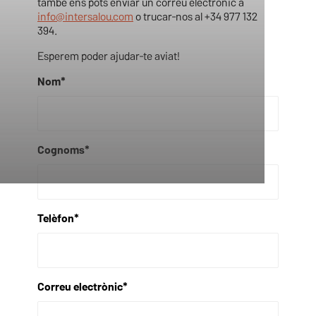
també ens pots enviar un correu electrònic a
info@intersalou.com
o trucar-nos al +34 977 132
394.
Esperem poder ajudar-te aviat!
Nom*
Cognoms*
Telèfon*
Correu electrònic*