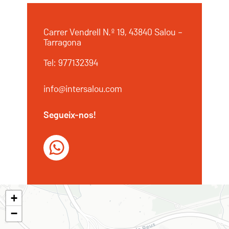
Carrer Vendrell N.º 19, 43840 Salou –
Tarragona
Tel: 977132394
info@intersalou.com
Segueix-nos!
+
−