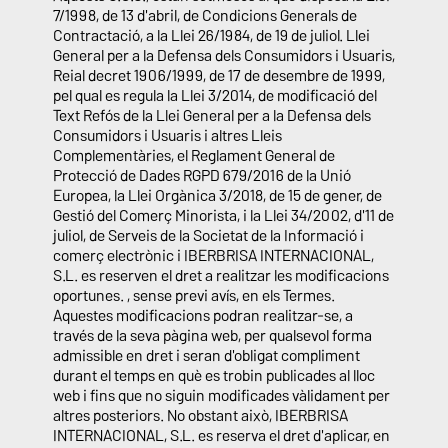
7/1998, de 13 d'abril, de Condicions Generals de
Contractació, a la Llei 26/1984, de 19 de juliol. Llei
General per a la Defensa dels Consumidors i Usuaris,
Reial decret 1906/1999, de 17 de desembre de 1999,
pel qual es regula la Llei 3/2014, de modificació del
Text Refós de la Llei General per a la Defensa dels
Consumidors i Usuaris i altres Lleis
Complementàries, el Reglament General de
Protecció de Dades RGPD 679/2016 de la Unió
Europea, la Llei Orgànica 3/2018, de 15 de gener, de
Gestió del Comerç Minorista, i la Llei 34/2002, d'11 de
juliol, de Serveis de la Societat de la Informació i
comerç electrònic i IBERBRISA INTERNACIONAL,
S.L. es reserven el dret a realitzar les modificacions
oportunes. , sense previ avís, en els Termes.
Aquestes modificacions podran realitzar-se, a
través de la seva pàgina web, per qualsevol forma
admissible en dret i seran d'obligat compliment
durant el temps en què es trobin publicades al lloc
web i fins que no siguin modificades vàlidament per
altres posteriors. No obstant això, IBERBRISA
INTERNACIONAL, S.L. es reserva el dret d'aplicar, en