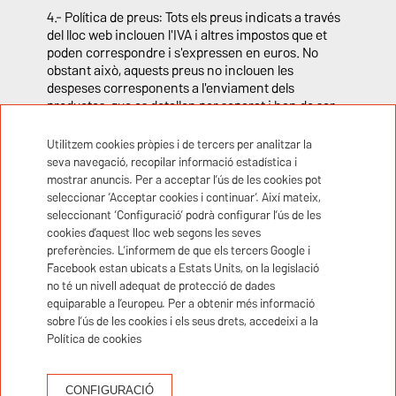
4.- Política de preus: Tots els preus indicats a través
del lloc web inclouen l'IVA i altres impostos que et
poden correspondre i s'expressen en euros. No
obstant això, aquests preus no inclouen les
despeses corresponents a l'enviament dels
productes, que es detallen per separat i han de ser
acceptats pel client o usuari, i poden variar en
funció dels productes adquirits, les quantitats, així
Utilitzem cookies pròpies i de tercers per analitzar la
com la destinació.
seva navegació, recopilar informació estadística i
mostrar anuncis. Per a acceptar l’ús de les cookies pot
5.- Disponibilitat. La disponibilitat dels serveis oferts
seleccionar ‘Acceptar cookies i continuar’. Així mateix,
per aquest lloc web pot variar en funció de la
seleccionant ‘Configuració’ podrà configurar l’ús de les
demanda de clients o usuaris, així com de la
cookies d’aquest lloc web segons les seves
temporada.
preferències. L’informem de que els tercers Google i
Facebook estan ubicats a Estats Units, on la legislació
6.- Forma de pagament. El pagament en línia es
no té un nivell adequat de protecció de dades
realitza mitjançant passarel·la de pagament amb
equiparable a l’europeu. Per a obtenir més informació
connexió segura, a través del TPV virtual de Banc de
sobre l’ús de les cookies i els seus drets, accedeixi a la
Sabadell. La passarel·la de pagament estableix els
Política de cookies
estàndards de seguretat, en el cas de les targetes
Visa, MasterCard i Maestro, donades d'alta en el
sistema de pagament segur Verified by Visa que
CONFIGURACIÓ