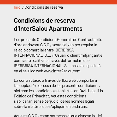
Inici
/
Condicions de reserva
Condicions de reserva
d'InterSalou Apartments
Les presents Condicions Generals de Contractació,
d'ara endavant C.G.C., s'estableixen per regular la
relació comercial entre IBERBRISA
INTERNACIONAL, S.L. i l'Usuari o client mitjançant el
contracte realitzat a través del formulari que
IBERBRISA INTERNACIONAL, S.L. posa a disposició
en el seu lloc web www.inter2salou.com
La contractació a través del lloc web comportarà
l'acceptació expressa de les presents condicions. ,
així com les condicions establertes en l'Avís Legal i la
Política de Privacitat. Aquestes condicions
s'aplicaran sense perjudici de les normes legals
sobre la matèria que s'apliquin en cada cas.
Aquests C.G.C., estan sotmesos al que disposa la Llei